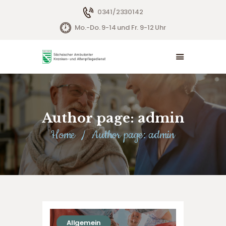
0341/2330142
Mo.-Do. 9-14 und Fr. 9-12 Uhr
BETREUTES WOHNEN
AMBULANTE PFLEGE
BERATUNGSZENTRUM
HAUSWIRTSCHAFT
Author page: admin
JOBS
Home
Author page: admin
Allgemein