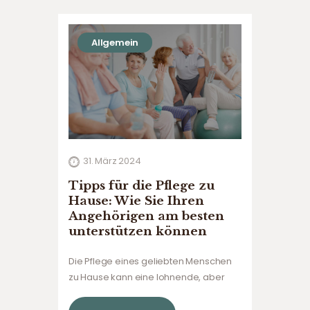
Allgemein
31. März 2024
Tipps für die Pflege zu
Hause: Wie Sie Ihren
Angehörigen am besten
unterstützen können
Die Pflege eines geliebten Menschen
zu Hause kann eine lohnende, aber
auch anspruchsvolle Aufgabe sein. Für
viele Familien ist es wichtig, ihre älteren