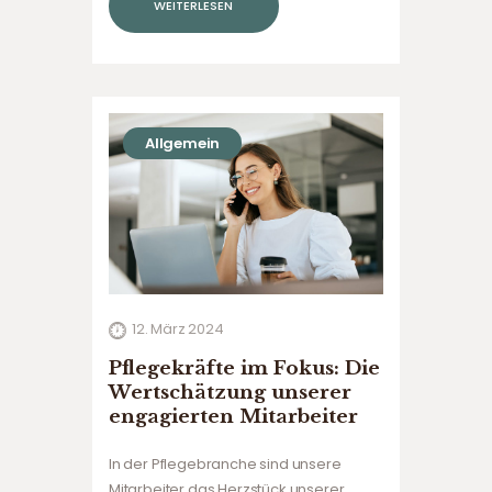
WEITERLESEN
Angehörigen in ihrer vertrauten
Umgebung zu betreuen und zu
unterstützen. Dabei können jedoch
verschiedene Herausforderungen
auftreten. Hier…
Allgemein
12. März 2024
Pflegekräfte im Fokus: Die
Wertschätzung unserer
engagierten Mitarbeiter
In der Pflegebranche sind unsere
Mitarbeiter das Herzstück unserer