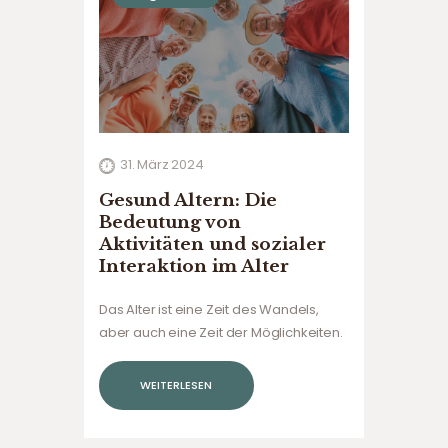
31. März 2024
Gesund Altern: Die
Bedeutung von
Aktivitäten und sozialer
Interaktion im Alter
Das Alter ist eine Zeit des Wandels,
aber auch eine Zeit der Möglichkeiten.
Gesund altern bedeutet nicht nur, frei
von Krankheit zu sein, sondern auch
WEITERLESEN
geistig, körperlich und emotional aktiv
zu bleiben. Eine wichtige Komponente
für ein erfülltes Leben im…