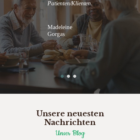
fenes Ohr
Patienten/Klienten.
angenomme
tienten und
sich gut 
– nur zu
und f
Madeleine
Gorgas
Unsere neuesten
Nachrichten
Unser Blog