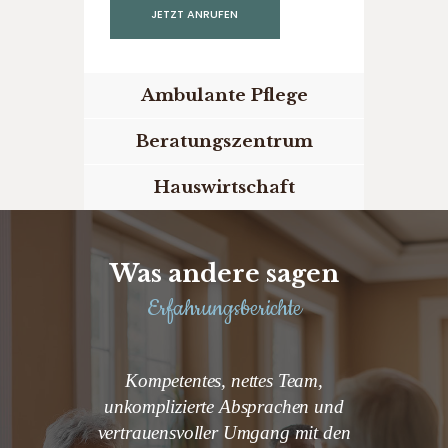
JETZT ANRUFEN
Ambulante Pflege
Beratungszentrum
Hauswirtschaft
Was andere sagen
Erfahrungsberichte
ompetente
Kompetentes, nettes Team,
Das Tea
her Position
unkomplizierte Absprachen und
pfle
beiten)!
vertrauensvoller Umgang mit den
Angehör