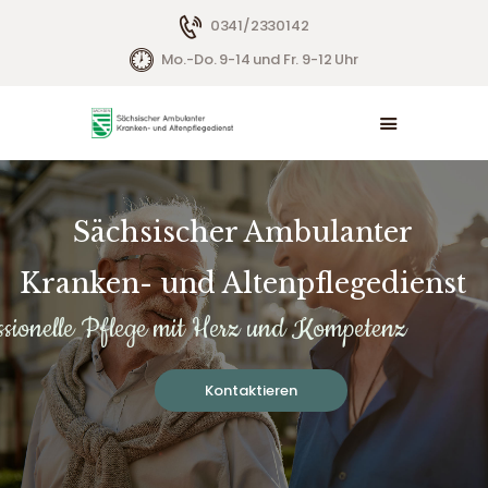
0341/2330142
Mo.-Do. 9-14 und Fr. 9-12 Uhr
BETREUTES WOHNEN
AMBULANTE PFLEGE
BERATUNGSZENTRUM
HAUSWIRTSCHAFT
Sächsischer Ambulanter
JOBS
Kranken- und Altenpflegedienst
ssionelle Pflege mit Herz und Kompetenz
Kontaktieren